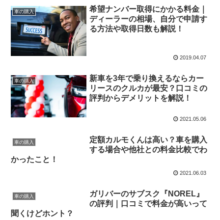
希望ナンバー取得にかかる料金｜
車の購入
ディーラーの相場、自分で申請す
る方法や取得日数も解説！
2019.04.07
新車を3年で乗り換えるならカー
車の購入
リースのクルカが最安？口コミの
評判からデメリットを解説！
2021.05.06
定額カルモくんは高い？車を購入
車の購入
する場合や他社との料金比較でわ
かったこと！
2021.06.03
ガリバーのサブスク『NOREL』
車の購入
の評判｜口コミで料金が高いって
聞くけどホント？