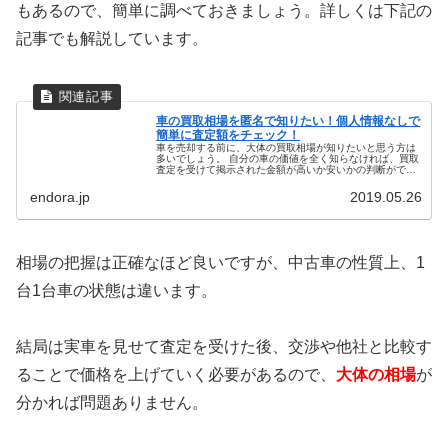
もあるので、簡単に調べておきましょう。詳しくは下記の
記事でも解説しています。
車の買取相場を匿名で知りたい！個人情報なしで
簡単に査定額をチェック！
車を売却する前に、大体の買取相場が知りたいと思う方は
多いでしょう。 自分の車の価値を全く知らなければ、買取
査定を受けて掲示された金額が高いか安いかの判断ができ
ないため、そう思うのは当然のことかもしれません。 大体
の買取相場を知りたいだけでし...
endora.jp
2019.05.26
相場の把握は正確なほど良いですが、中古車の性質上、1
台1台車の状態は違います。
結局は実車を見せて査定を受けた後、交渉や他社と比較す
ることで価格を上げていく必要があるので、
大体の相場
が
分かれば問題ありません。