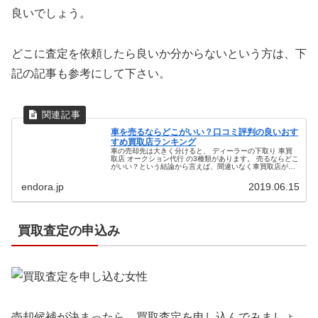
良いでしょう。
どこに査定を依頼したら良いか分からないという方は、下
記の記事も参考にして下さい。
車を売るならどこがいい？口コミ評判の良いおす
すめ買取店ランキング
車の売却先は大きく分けると、 ディーラーの下取り 車買
取店 オークション代行 の3種類があります。 売るならどこ
がいい？という結論から言えば、間違いなく車買取店がお
すすめです。 ディーラーの下取りに比べて数十万円高く売
れたという口コミも多く...
endora.jp
2019.06.15
買取査定の申込み
売却候補が決まったら、買取査定を申し込んでみましょ