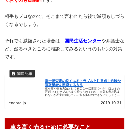
ておくのも効果的
です。
相手もプロなので、そこまで言われたら後で減額もしづら
くなるでしょう。
それでも減額された場合は、
国民生活センター
や弁護士な
ど、然るべきところに相談してみるというのも1つの対策
です。
車一括査定の良くあるトラブルと注意点｜危険な
買取業者を回避する方法
車を高く売る方法として有名な一括査定ですが、口コミの
評判ではトラブルも多く報告されており、自分も巻き込ま
れないか不安に感じている方も多いのではないでしょう
か？ 車一括査定は複数の買取業者を比較するにはとても便
利なサービスで、実際に車を高く売...
endora.jp
2019.10.31
車を高く売るために必要なこと