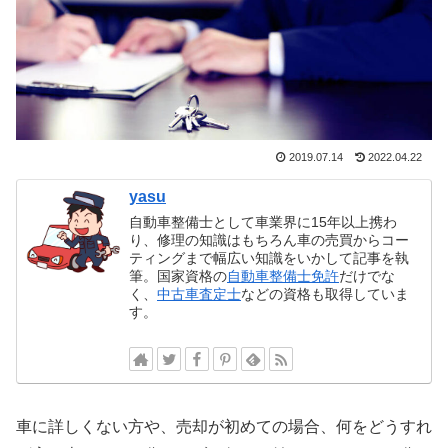
2019.07.14
2022.04.22
yasu
自動車整備士として車業界に15年以上携わ
り、修理の知識はもちろん車の売買からコー
ティングまで幅広い知識をいかして記事を執
筆。国家資格の
自動車整備士免許
だけでな
く、
中古車査定士
などの資格も取得していま
す。
車に詳しくない方や、売却が初めての場合、何をどうすれ