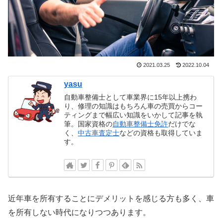
2021.03.25
2022.10.04
yasu
自動車整備士として車業界に15年以上携わ
り、修理の知識はもちろん車の売買からコー
ティングまで幅広い知識をいかして記事を執
筆。国家資格の
自動車整備士免許
だけでな
く、
中古車査定士
などの資格も取得していま
す。
近年車を所有することにデメリットを感じる方も多く、車
を所有しない時代になりつつあります。