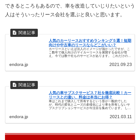
できるところもあるので、車を改造していじりたいという
人はそういったリース会社を選ぶと良いと思います。
人気のカーリースおすすめランキング５選！短期
向けや中古車のリースならどこがいい？
カーリースといえば法人のイメージが強かったですが、こ
こ数年で個人向けのマイカーリースを展開する会社が増
え、今では数十社ものサービスがあります。 これだけの数
があると1社ずつ比較するには手間がかかりますし、カー
リースは料金やオプションなど仕組...
endora.jp
2021.09.23
人気の車サブスクサービス７社を徹底比較！カー
リースとの違い、料金は本当にお得？
車はこれまで購入して所有するという形が一般的でした
が、時代の変化とニーズの多様化により車を所有しないサ
ブスクリプションサービスが今注目を集めています。 しか
し、これまでもカーリースやレンタカー、カーシェアリン
グといったように、車を所有しない...
endora.jp
2021.03.11