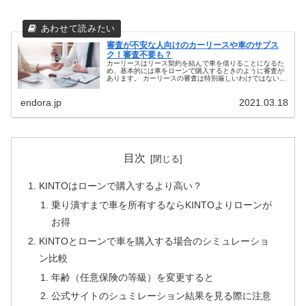
審査が不安な人向けのカーリースや車のサブス
ク！審査不要も？
カーリースはリース契約を結んで車を借りることになるた
め、基本的には車をローンで購入するときのように審査が
あります。 カーリースの審査は特別厳しいわけではないで
すが、過去に支払いを延滞していたり、債務整理や自己破
産などでいわゆるブラックリスト...
endora.jp
2021.03.18
目次
KINTOはローンで購入するより高い？
乗り潰すまで車を所有するならKINTOよりローンが
お得
KINTOとローンで車を購入する場合のシミュレーショ
ン比較
年齢（任意保険の等級）を変更すると
公式サイトのシュミレーション結果を見る際に注意