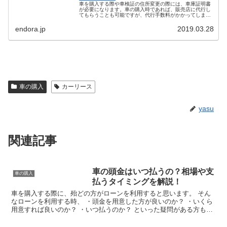
車を購入する際や車検証の住所変更の際には、車庫証明書
が必要になります。車の購入時であれば、販売店に代行し
てもらうことも可能ですが、代行手数料がかかってしまい
ます。 書き方が分かれば簡単に申請できるので、購入時の
諸費用を少しでも安くしたい場合...
endora.jp
2019.03.28
車の購入
カーリース
yasu
関連記事
車の頭金はいつ払うの？相場や支
車の購入
払うタイミングを解説！
車を購入する際に、殆どの方がローンを利用すると思います。 そん
なローンを利用する時、 ・頭金を用意した方が良いのか？ ・いくら
用意すれば良いのか？ ・いつ払うのか？ といった疑問がある方も多
いのではないでしょうか？ 今回は、車をローンで購入...