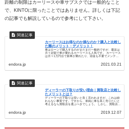
距離の制限はカーリースや車サブスクでは一般的なこと
で、KINTOに限ったことではありません。詳しくは下記
の記事でも解説しているので参考にして下さい。
カーリースはお得なのか損なのか？購入と比較し
た際のメリット・デメリット！
車はローンで購入するのがまだまだ一般的ですが、最近は
月々定額で車が乗れるカーリースも人気です。 カーリース
は月々1万円台で新車が乗れたり、頭金も不要でメンテナ
ンス費用も料金にふくまれているなど、一見するとメリッ
トばかりのように感じるでしょう...
endora.jp
2021.03.21
ディーラーの下取りが安い理由｜買取店と比較し
たメリットとは？
ディーラーの下取りは安いと良く言われますが、これは紛
れもない事実です。ですから、単純に車を高く売りたいと
考えるなら買取店を選ぶべきでしょう。 しかし、買取店と
比較した場合、ディーラーの下取りを利用するメリットが
ないわけではありません。ここで...
endora.jp
2019.12.07