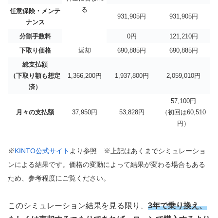
る
任意保険・メンテ
931,905円
931,905円
ナンス
分割手数料
0円
121,210円
下取り価格
返却
690,885円
690,885円
総支払額
（下取り額も想定
1,366,200円
1,937,800円
2,059,010円
済）
57,100
円
月々の支払額
37,950
円
53,828
円
（初回は
60,510
円）
※
KINTO公式サイト
より参照 ※上記はあくまでシミュレーショ
ンによる結果です。価格の変動によって結果が変わる場合もある
ため、参考程度にご覧ください。
このシミュレーション結果を見る限り、
3年で乗り換え、