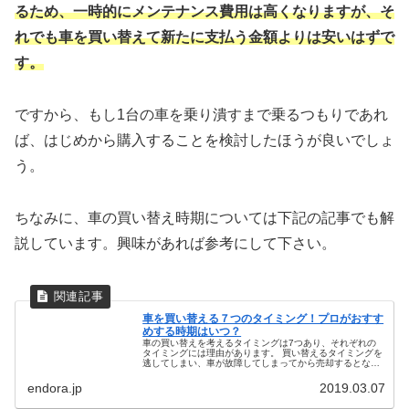
るため、一時的にメンテナンス費用は高くなりますが、そ
れでも車を買い替えて新たに支払う金額よりは安いはずで
す。
ですから、もし1台の車を乗り潰すまで乗るつもりであれ
ば、はじめから購入することを検討したほうが良いでしょ
う。
ちなみに、車の買い替え時期については下記の記事でも解
説しています。興味があれば参考にして下さい。
車を買い替える７つのタイミング！プロがおすす
めする時期はいつ？
車の買い替えを考えるタイミングは7つあり、それぞれの
タイミングには理由があります。 買い替えるタイミングを
逃してしまい、車が故障してしまってから売却するとなれ
ば、大きな修理費がかかってしまったり、査定額が減少す
るなど、色々と損をすることにな...
endora.jp
2019.03.07