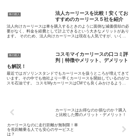
法人カーリースを比較！安くてお
車の購入
すすめのカーリース５社を紹介
法人向けカーリースは車を購入するときのように面倒な減価償却の必
要がなく、料金を経費として計上できるという大きなメリットがあり
ます。 そのため、法人向けカーリースは現在も人気ですが、いくら
料金を経費計上できるとはいえ、同じ車を利用するなら料金...
コスモマイカーリースの口コミ評
車の購入
判｜特徴やメリット、デメリット
も解説！
最近ではガソリンスタンドでもカーリースを扱うところが増えてきて
います。その中でも他社より一早くカーリースを開始しているのがコ
スモ石油です。 コスモMyカーリースはCMでも良くみかけるように
なり、気になっている人も多いと思います。特に実際に利...
カーリースはお得なのか損なのか？購入
と比較した際のメリット・デメリット！
カーリースなのに走行距離が無制限！車
を長距離乗る人でも安心のサービスと
は？