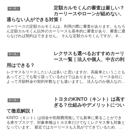
定額カルモくんの審査は厳しい？
車の購入
カーリースやローンが組めない、
通らない人ができる対策！
カーリースの定額カルモくんは、利用の際に審査があります。もちろ
ん定額カルモくん以外のカーリースも基本的に審査があり、審査に通
らなければ契約はできません。 そんな定額カルモくんですが、ネッ
ト上の口コミなどで審査が厳しいという噂があるようです。...
レクサスも選べるおすすめカーリ
車の購入
ース一覧｜法人や個人、中古の利
用はできる？
レクサスをリースしたい人は多いと思いますが、高級車ということも
あってどこでも取り扱っているわけではありません。 リース会社に
よって月額料金や契約年数なども違いますし、法人なのか個人なのか
によっては利用できないケースもあるため、どこを選べばよ...
トヨタのKINTO（キント）は高す
車の購入
ぎる？仕組みやデメリットについ
て徹底解説！
KINTO（キント）は頭金や初期費用無しでも新車に乗ることができ
る車サブスクで、対象車種はトヨタ車だけでなくレクサス車も対象と
なっています。 最近ではカーリースも人気がでてきているため、
KINTOも注目されていましたが、口コミでは高すぎると...