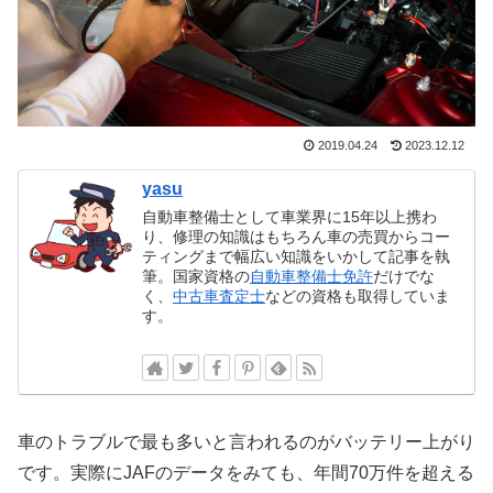
2019.04.24
2023.12.12
yasu
自動車整備士として車業界に15年以上携わ
り、修理の知識はもちろん車の売買からコー
ティングまで幅広い知識をいかして記事を執
筆。国家資格の
自動車整備士免許
だけでな
く、
中古車査定士
などの資格も取得していま
す。
車のトラブルで最も多いと言われるのがバッテリー上がり
です。実際にJAFのデータをみても、年間70万件を超える