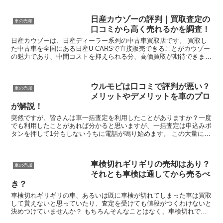
日産カウゾーの評判｜買取査定の
車の売却
口コミから高く売れるかを調査！
日産カウゾーは、日産ディーラー系列の中古車買取店です。 買取し
た中古車を全国にある日産U-CARSで直接販売できることがカウゾー
の魅力であり、中間コストを抑えられる分、高価買取が期待できま
す。 とはいっても、日産カウゾーの知名度は低く、本当...
ウルモビは口コミで評判が悪い？
車の売却
メリットやデメリットを車のプロ
が解説！
突然ですが、皆さんは車一括査定を利用したことがありますか？一度
でも利用したことがあれば分かると思いますが、一括査定は申込みボ
タンを押して1分もしないうちに電話が鳴り始めます。 この大量にく
る電話とその対応が嫌で一括査定を利用しない方は多いで...
車検切れギリギリの売却はあり？
車の売却
それとも車検は通してから売るべ
き？
車検切れギリギリの車、あるいは既に車検が切れてしまった車は買取
して貰えないと思っていたり、査定を受けても値段がつくわけないと
決めつけていませんか？ もちろんそんなことはなく、車検切れでも
車の買取はできますし、査定にも影響は殆どありません。 ...