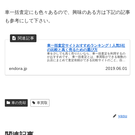
車一括査定にも色々あるので、興味のある方は下記の記事
も参考にして下さい。
車一括査定サイトおすすめランキング！人気5社
の比較と高く売るための選び方
車を少しでも高く売りたいなら、車一括査定を利用するの
がおすすめです。 車一括査定とは、車買取ができる複数の
お店にまとめて査定依頼ができる比較サイトのこと。自分
でお店を探して1店舗ずつ買取査定を受けるには手間と時
間がかかります。 車一括査定な...
endora.jp
2019.06.01
車の売却
車買取
yasu
関連記事