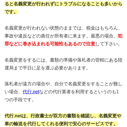
ると名義変更が行われずに
トラブルになることも多いから
です。
名義変更が行われない状態のままでは、税金はもちろん、
事故や違反などの責任が所有者に来ます。最悪の場合、
犯
罪などに巻き込まれる
可能性もある
ので注意
して下さい。
名義変更をするには、書類の準備や落札者の管轄にある陸
運局まで平日に足を運ぶ必要があります。
落札者が遠方の場合や、自分で名義変更をすることが難し
い場合、
代行.net
などの代行業者を利用するというのも1
つの手段です。
代行.netは、行政書士が双方の書類を確認し、
名義変更や
車の輸送を代行してくれる便利で
安心のサービスです。