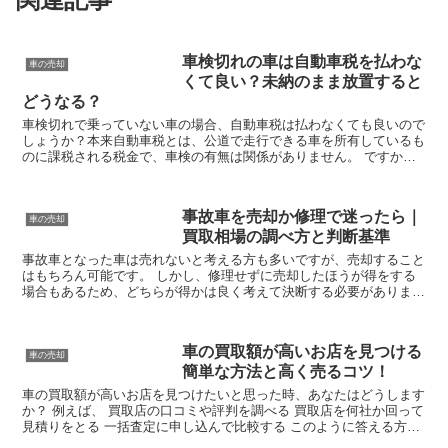
車検切れの車は自動車税を払わな
車の売却
くて良い？未納のまま放置すると
どうなる？
車検切れで乗っていない車の場合、自動車税は払わなくても良いので
しょうか？本来自動車税とは、公道で走行できる車を所有しているも
のに課税される税金で、車検の有無は関係がありません。 ですか
ら、基本的には車検切れでそのまま放置した場合でも納税しな...
事故車を売却か修理で迷ったら｜
車の売却
買取相場の調べ方と判断基準
事故車となった車は売れないと考える方も多いですが、売却すること
はもちろん可能です。 しかし、修理せずに売却したほうが得をする
場合もあるため、どちらが得かは良く考えて決断する必要がありま
す。 では、事故車を売却するか修理するかで迷った時、何を...
車の買取額が高いお店を見つける
車の売却
簡単な方法と高く売るコツ！
車の買取額が高いお店を見つけたいと思った時、あなたはどうします
か？ 例えば、 買取店の口コミや評判を調べる 買取店を何社か回って
見積りをとる 一括査定に申し込んで比較する このように答える方も
多いでしょう。 どの方法も間違いとは言いませんが...