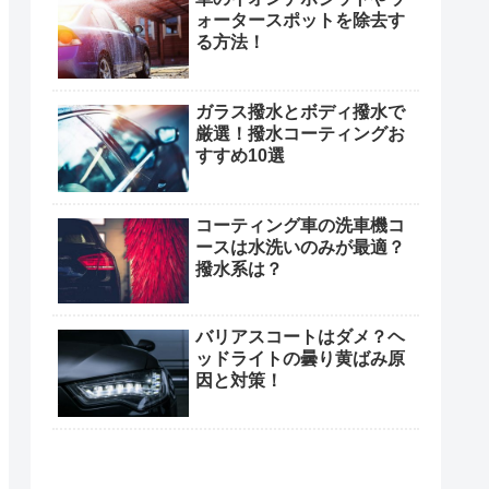
ォータースポットを除去す
る方法！
ガラス撥水とボディ撥水で
厳選！撥水コーティングお
すすめ10選
コーティング車の洗車機コ
ースは水洗いのみが最適？
撥水系は？
バリアスコートはダメ？ヘ
ッドライトの曇り黄ばみ原
因と対策！