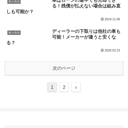
車はローンの途中でも売却でき
車の売却
る！残債が払えない場合は組み直
しも可能か？
2019.11.09
ディーラーの下取りは他社の車も
車の売却
可能！メーカーが違うと安くな
る？
2020.02.23
次のページ
次
1
2
へ