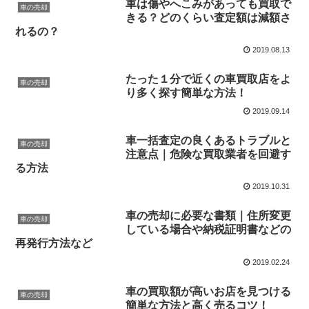
車は傷やへこみがあっても買取で
車の売却
きる？どのくらい査定額は減額さ
れるの？
2019.08.13
たった１分で近くの車買取店をよ
車の売却
り多く探す簡単な方法！
2019.09.14
車一括査定の良くあるトラブルと
車の売却
注意点｜危険な買取業者を回避す
る方法
2019.10.31
車の売却に必要な書類｜住所変更
車の売却
している場合や納税証明書などの
再発行方法など
2019.02.24
車の買取額が高いお店を見つける
車の売却
簡単な方法と高く売るコツ！